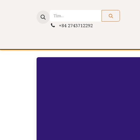
+84 2743712292
About Us
Services
Applicat