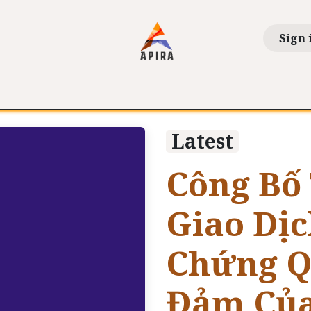
Sign 
ions
News
Life At APIRA
Shareholders
Khá
Latest
Công Bố 
Giao Dịc
Chứng Q
Đảm Của