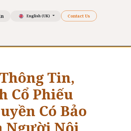
in
Contact Us
English (UK)
ch hàng
Resources
Liên hệ
Thông Tin,
h Cổ Phiếu
uyền Có Bảo
 Người Nội