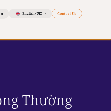
in
Contact Us
English (UK)
ch hàng
Resources
Liên hệ
Đông Thường