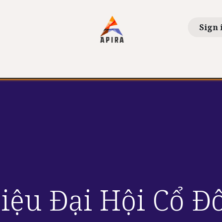
Sign 
ions
News
Life At APIRA
Shareholders
Khá
Liệu Đại Hội Cổ 