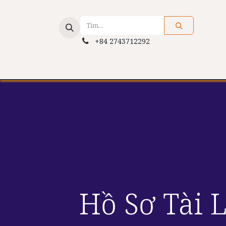
+84 2743712292
About Us
Services
Applicat
Hồ Sơ Tài 