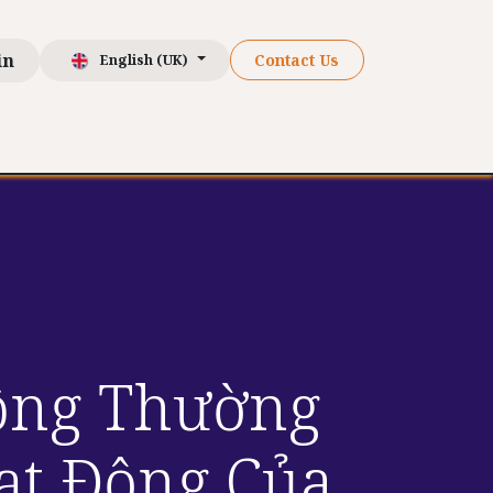
in
Contact Us
English (UK)
ch hàng
Resources
Liên hệ
Đông Thường
ạt Động Của