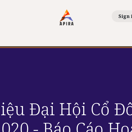
Sign 
ions
News
Life At APIRA
Shareholders
Khá
Liệu Đại Hội Cổ 
020 - Báo Cáo Ho