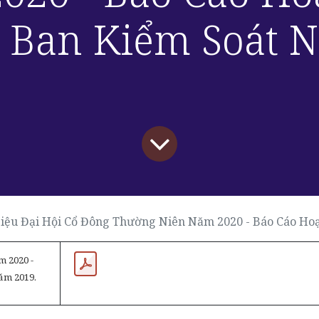
 Ban Kiểm Soát N
ại Hội Cổ Đông Thường Niên Năm 2020 - Báo Cáo Hoạt Động Của HĐQT và Ban Kiểm Soát Nă
 2020 -
ăm 2019.