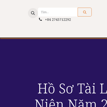
+84 2743712292
About Us
Services
Applicat
Hồ Sơ Tài 
Niên Năm 2