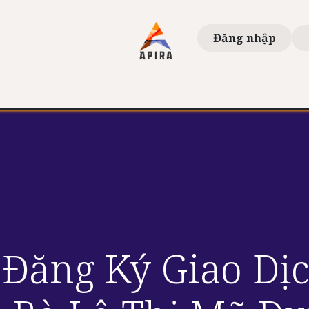
Đăng nhập
iếu Xạ
Tin Tức & Blog
Nhân Viên
Nhà Đầu T
 Đăng Ký Giao Dịc